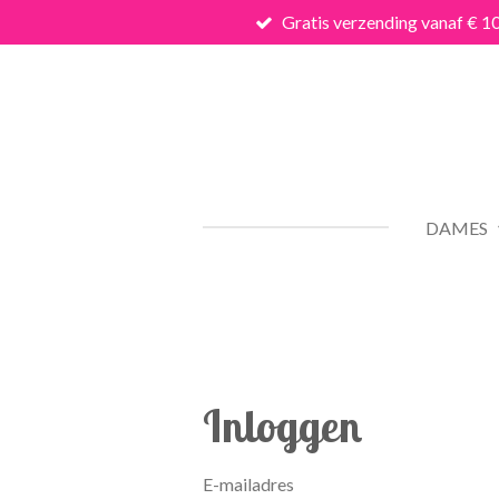
Gratis verzending vanaf € 1
Ga
direct
naar
de
hoofdinhoud
DAMES
Inloggen
E-mailadres