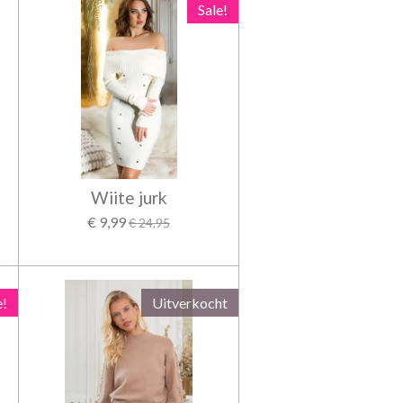
Sale!
Wiite jurk
€ 9,99
€ 24,95
e!
Uitverkocht