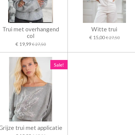
Trui met overhangend
Witte trui
col
€ 15,00
€ 27,50
€ 19,99
€ 27,50
Sale!
Grijze trui met applicatie