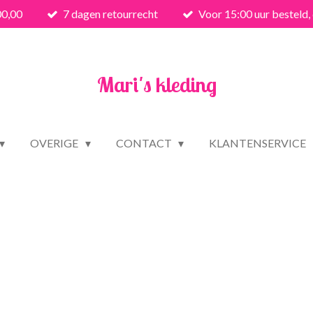
00,00
7 dagen retourrecht
Voor 15:00 uur besteld,
Mari's kleding
OVERIGE
CONTACT
KLANTENSERVICE