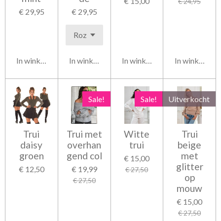
€ 15,00
€ 24,95
€ 29,95
€ 29,95
In winkelwagen
In winkelwagen
In winkelwagen
In winkelwag
Sale!
Sale!
Uitverkocht
Trui
Trui met
Witte
Trui
daisy
overhan
trui
beige
groen
gend col
met
€ 15,00
glitter
€ 12,50
€ 19,99
€ 27,50
op
€ 27,50
mouw
€ 15,00
€ 27,50