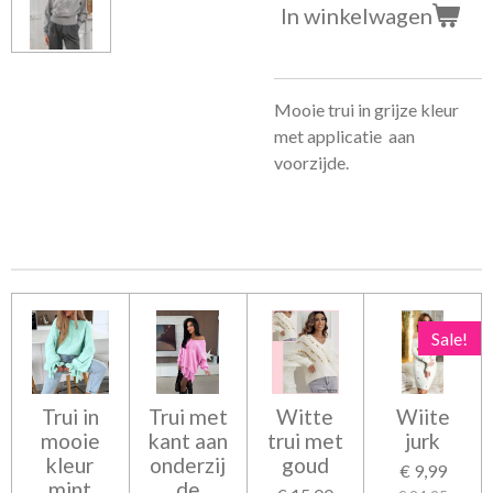
In winkelwagen
Mooie trui in grijze kleur
met applicatie aan
voorzijde.
Sale!
Trui in
Trui met
Witte
Wiite
mooie
kant aan
trui met
jurk
kleur
onderzij
goud
€ 9,99
mint
de