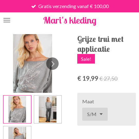
Gratis verzending vanaf € 100,00
Ga
direct
Mari's kleding
naar
de
hoofdinhoud
Grijze trui met
applicatie
Sale!
€ 19,99
€ 27,50
Maat