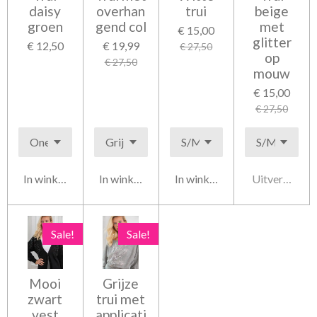
daisy
overhan
trui
beige
groen
gend col
met
€ 15,00
glitter
€ 12,50
€ 19,99
€ 27,50
op
€ 27,50
mouw
€ 15,00
€ 27,50
In winkelwagen
In winkelwagen
In winkelwagen
Uitverkocht
Sale!
Sale!
Mooi
Grijze
zwart
trui met
vest
applicati