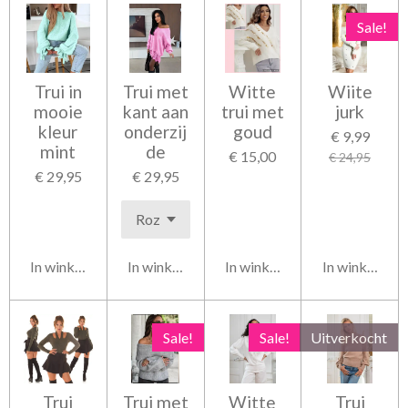
Sale!
Trui in
Trui met
Witte
Wiite
mooie
kant aan
trui met
jurk
kleur
onderzij
goud
€ 9,99
mint
de
€ 15,00
€ 24,95
€ 29,95
€ 29,95
In winkelwagen
In winkelwagen
In winkelwagen
In winkelwag
Sale!
Sale!
Uitverkocht
Trui
Trui met
Witte
Trui