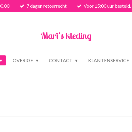
00,00
7 dagen retourrecht
Voor 15:00 uur besteld,
Mari's kleding
OVERIGE
CONTACT
KLANTENSERVICE