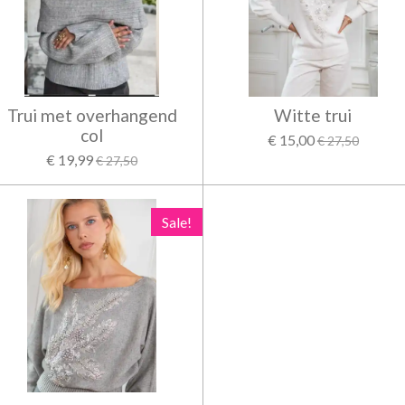
Trui met overhangend
Witte trui
col
€ 15,00
€ 27,50
€ 19,99
€ 27,50
Sale!