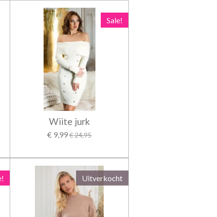
Sale!
Wiite jurk
€ 9,99
€ 24,95
e!
Uitverkocht