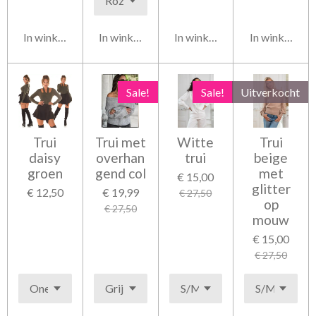
In winkelwagen
In winkelwagen
In winkelwagen
In winkelwag
Sale!
Sale!
Uitverkocht
Trui
Trui met
Witte
Trui
daisy
overhan
trui
beige
groen
gend col
met
€ 15,00
glitter
€ 12,50
€ 19,99
€ 27,50
op
€ 27,50
mouw
€ 15,00
€ 27,50