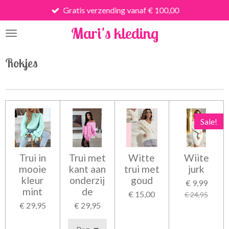
Gratis verzending vanaf € 100,00
Ga
direct
Mari's kleding
naar
de
hoofdinhoud
Rokjes
Sale!
Trui in
Trui met
Witte
Wiite
mooie
kant aan
trui met
jurk
kleur
onderzij
goud
€ 9,99
mint
de
€ 15,00
€ 24,95
€ 29,95
€ 29,95